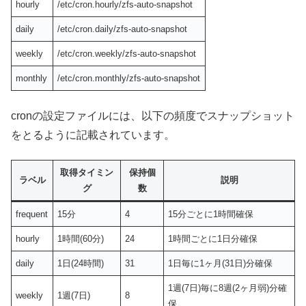
hourly
/etc/cron.hourly/zfs-auto-snapshot
daily
/etc/cron.daily/zfs-auto-snapshot
weekly
/etc/cron.weekly/zfs-auto-snapshot
monthly
/etc/cron.monthly/zfs-auto-snapshot
cronの設定ファイルには、以下の頻度でスナップショット
をとるように記載されています。
取得タイミン
保持個
ラベル
説明
グ
数
frequent
15分
4
15分ごとに1時間確保
hourly
1時間(60分)
24
1時間ごとに1日分確保
daily
1日(24時間)
31
1日毎に1ヶ月(31日)分確保
1週(7日)毎に8週(2ヶ月弱)分確
weekly
1週(7日)
8
保