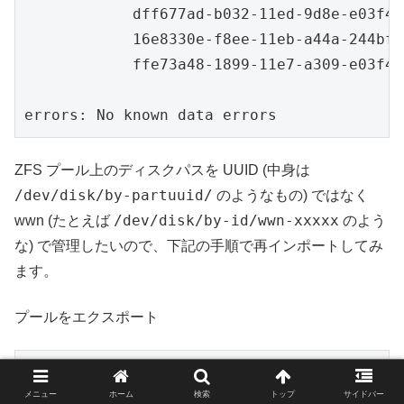
            dff677ad-b032-11ed-9d8e-e03f49
            16e8330e-f8ee-11eb-a44a-244bfe
            ffe73a48-1899-11e7-a309-e03f49
errors: No known data errors
ZFS プール上のディスクパスを UUID (中身は
/dev/disk/by-partuuid/
のようなもの) ではなく
/dev/disk/by-id/wwn-xxxxx
wwn (たとえば
のよう
な) で管理したいので、下記の手順で再インポートしてみ
ます。
プールをエクスポート
sudo zpool export tank
メニュー
ホーム
検索
トップ
サイドバー