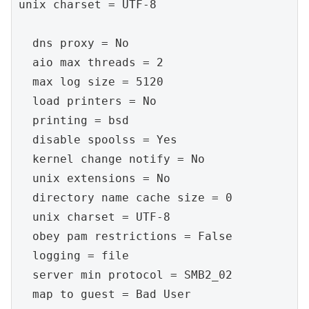
unix charset = UTF-8

  dns proxy = No

  aio max threads = 2

  max log size = 5120

  load printers = No

  printing = bsd

  disable spoolss = Yes

  kernel change notify = No

  unix extensions = No

  directory name cache size = 0

  unix charset = UTF-8

  obey pam restrictions = False

  logging = file

  server min protocol = SMB2_02

  map to guest = Bad User
