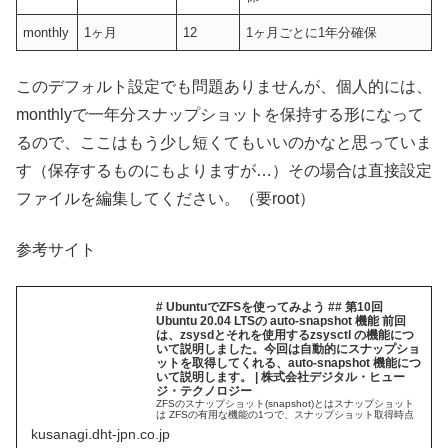
monthly
1ヶ月
12
1ヶ月ごとに1年分確保
このデフォルト設定でも問題ありませんが、個人的には、
monthlyで一年分スナップショットを保持する形になって
るので、ここはもう少し短くてもいいのかなと思っていま
す（保存するものにもよりますが…）その場合は直接設定
ファイルを編集してください。（要root）
参考サイト
# UbuntuでZFSを使ってみよう ## 第10回
Ubuntu 20.04 LTSの auto-snapshot 機能 前回
は、zsysdとそれを使用するzsysctl の機能につ
いて説明しました。今回は自動的にスナップショ
ットを取得してくれる、auto-snapshot 機能につ
いて説明します。 | 株式会社デジタル・ヒュー
ジ・テクノロジー
ZFSのスナップショット(snapshot)とはスナップショット
は ZFSの有用な機能の1つで、スナップショット取得時点
のディスクイメージを保持する機能です。
kusanagi.dht-jpn.co.jp