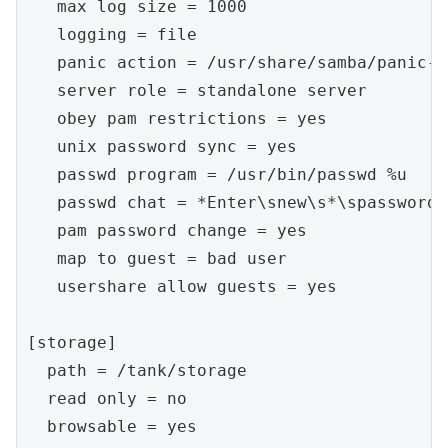
   max log size = 1000

   logging = file

   panic action = /usr/share/samba/panic-a
   server role = standalone server

   obey pam restrictions = yes

   unix password sync = yes

   passwd program = /usr/bin/passwd %u

   passwd chat = *Enter\snew\s*\spassword:
   pam password change = yes

   map to guest = bad user

   usershare allow guests = yes

[storage]

  path = /tank/storage

  read only = no

  browsable = yes
