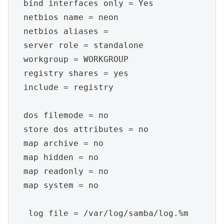
  bind interfaces only = Yes

  netbios name = neon

  netbios aliases =

  server role = standalone

  workgroup = WORKGROUP

  registry shares = yes

  include = registry

  dos filemode = no

  store dos attributes = no

  map archive = no

  map hidden = no

  map readonly = no

  map system = no

   log file = /var/log/samba/log.%m
