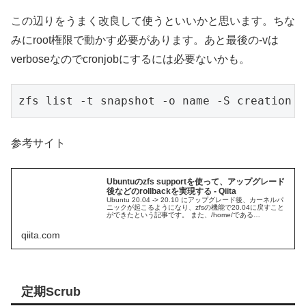
この辺りをうまく改良して使うといいかと思います。ちな
みにroot権限で動かす必要があります。あと最後の-vは
verboseなのでcronjobにするには必要ないかも。
zfs list -t snapshot -o name -S creation |
参考サイト
Ubuntuのzfs supportを使って、アップグレード
後などのrollbackを実現する - Qiita
Ubuntu 20.04 -> 20.10 にアップグレード後、カーネルパ
ニックが起こるようになり、zfsの機能で20.04に戻すこと
ができたという記事です。 また、/home/である
pool/USERDATAに対して、時間での自動スナップ...
qiita.com
定期Scrub