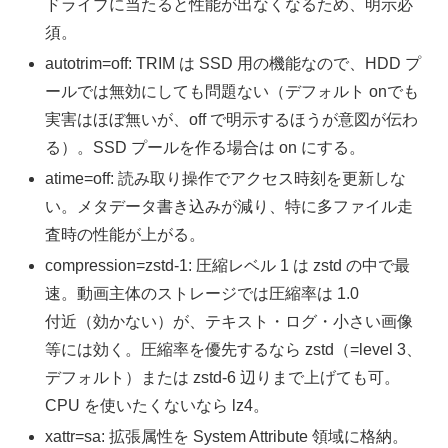
ドライブに当たると性能が出なくなるため、明示必
須。
autotrim=off: TRIM は SSD 用の機能なので、HDD プ
ールでは無効にしても問題ない（デフォルト onでも
実害はほぼ無いが、off で明示するほうが意図が伝わ
る）。SSD プールを作る場合は on にする。
atime=off: 読み取り操作でアクセス時刻を更新しな
い。メタデータ書き込みが減り、特に多ファイル走
査時の性能が上がる。
compression=zstd-1: 圧縮レベル 1 は zstd の中で最
速。動画主体のストレージでは圧縮率は 1.0
付近（効かない）が、テキスト・ログ・小さい画像
等には効く。圧縮率を優先するなら zstd（=level 3、
デフォルト）または zstd-6 辺りまで上げても可。
CPU を使いたくないなら lz4。
xattr=sa: 拡張属性を System Attribute 領域に格納。