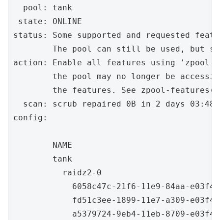
  pool: tank

 state: ONLINE

status: Some supported and requested featu
        The pool can still be used, but so
action: Enable all features using 'zpool u
        the pool may no longer be accessib
        the features. See zpool-features(7
  scan: scrub repaired 0B in 2 days 03:48:
config:

        NAME                              
        tank                              
          raidz2-0                        
            6058c47c-21f6-11e9-84aa-e03f49
            fd51c3ee-1899-11e7-a309-e03f49
            a5379724-9eb4-11eb-8709-e03f49