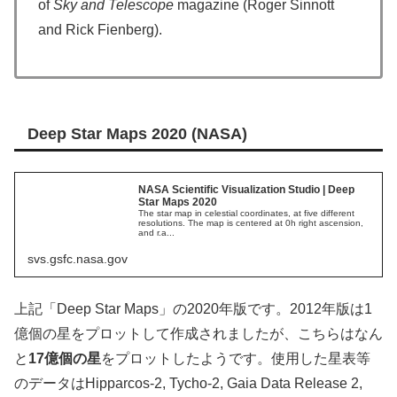
of
Sky and Telescope
magazine (Roger Sinnott
and Rick Fienberg).
Deep Star Maps 2020 (NASA)
NASA Scientific Visualization Studio | Deep
Star Maps 2020
The star map in celestial coordinates, at five different
resolutions. The map is centered at 0h right ascension,
and r.a...
svs.gsfc.nasa.gov
上記「Deep Star Maps」の2020年版です。2012年版は1
億個の星をプロットして作成されましたが、こちらはなん
と
17億個の星
をプロットしたようです。使用した星表等
のデータはHipparcos-2, Tycho-2, Gaia Data Release 2,