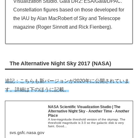
Visualization Studio. Gaia DR2: ESA/Gaia/DPAC.
Constellation figures based on those developed for
the IAU by Alan MacRobert of Sky and Telescope
magazine (Roger Sinnott and Rick Fienberg).
The Alternative Night Sky 2017 (NASA)
追記：こちらも新バージョンが2020年に公開されていま
す。詳細は下のほうに記載。
NASA Scientific Visualization Studio | The
Alternative Night Sky - Another Time - Another
Place
A low-magnitude threshold version of the skymap. The
threshold magnitude is 3.0 so the galactic disk is very
faint. Good...
svs.gsfc.nasa.gov