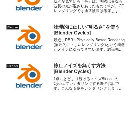
我々が見ている「色」は、実際は異なる
波長の光が混ざりあったものですが、CG
レンダリングでは通常波長は考慮しませ
ん。（一部のレンダラーは波長まで考慮
するものがあるそうですが、少なくとも
Blender cyclesレンダラーは波長を考慮し
物理的に正しい”明るさ”を使う
Blender
ません...
[Blender Cycles]
最近、PBR : Physically-Based Rendering
(物理的に正しいレンダリング)という概念
がメインになってきています。結論先に
結論を書いちゃいますと、Blender
Cyclesのサンライト(Sun)の値に442を入
れ...
静止ノイズを無くす方法
Blender
[Blender Cycles]
1点にとどまり続けるノイズBlenderの
Cyclesでレンダリングする際のお話で
す。こんな映像をレンダリングしまし
た。ノイズ部分を拡大した動画が以下で
す。カメラが動いているのに、ノイズだ
け止まっているように見えると思いま
す。これは現実のカ...