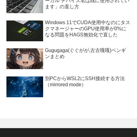
ーカル デバイス名は既に使用されてい
ます」の直し方
Windows 11でCUDA使用中なのにタス
クマネージャーのGPU使用率が0%に
なる問題をHAGS無効化で直した
Gugugaga(ぐぐがが,古古嘎嘎)ペンギ
ンまとめ
別PCからWSL2にSSH接続する方法
（mirrored mode）