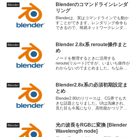
で、雑ですが許してください。（現...
Blenderのコマンドラインレンダ
Blender
リング
Blenderは、実はコマンドラインでも動か
すことができます。レンダリング命令も
できるので、簡易ネットワークレンダリ
ングやバッチレンダリングにぴったりで
す。コマンドの例コマンドはこのような
感じになります。Windows, Linuxどちら
Blender 2.8x系 reroute操作まと
Blender
も...
め
ノードを整理するときに活用する
reroute(リルート)ですが、いまいち操作が
わからないのでまとめました。ちなみに
rerouteはこんなものです。ノードをつな
ぐ丸そのものの形をしています。ちなみ
に、ノード同士をつなぐ線を「ヌードル
Blender2.8x系の必須初期設定ま
Blender
(nood...
とめ
Blender2.80のリリースは、CG界でも大
きな話題となりました。UIは洗練され、
見た目も今風になり、高性能かつリアル
な物理ベースレンダラー(Cycles,
EEVEE)が搭載されて、個人的には完全
に有料CGソフト(Maya, 3dsm...
光の波長をRGBに変換 [Blender
Blender
Wavelength node]