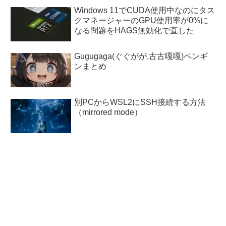
Windows 11でCUDA使用中なのにタス
クマネージャーのGPU使用率が0%に
なる問題をHAGS無効化で直した
Gugugaga(ぐぐがが,古古嘎嘎)ペンギ
ンまとめ
別PCからWSL2にSSH接続する方法
（mirrored mode）