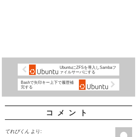
UbuntuにZFSを導入しSambaフ
ァイルサーバにする
Bashで矢印キー上下で履歴補
完する
コメント
てれびくん
より: