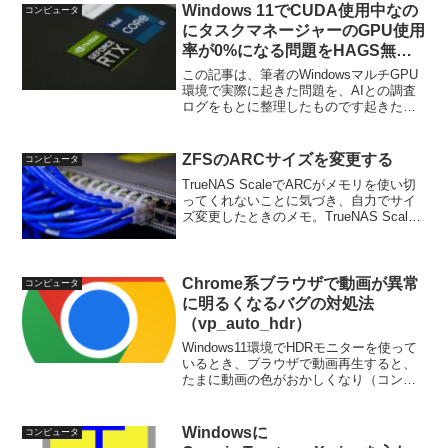
されているドライブが、どの種類のメデ
Windows 11でCUDA使用中なの
コンピュータ
ィアが...
にタスクマネージャーのGPU使用
率が0%になる問題をHAGS無効
化で直した
この記事は、筆者のWindowsマルチGPU
環境で実際に起きた問題を、AIとの調査
ログをもとに整理したものです起きたこ
とWindows11のマルチGPU環境で、ロー
カルLLMを実行しているときに奇妙な症
状に遭遇しました。nvidia-smi...
ZFSのARCサイズを変更する
コンピュータ
TrueNAS ScaleでARCがメモリを使い切
ってくれないことに気づき、自力でサイ
ズ変更したときのメモ。TrueNAS Scale
のARCサイズのデフォルトは物理メモリ
の50%TrueNASは、フリーのNAS用OSだ
が、「TrueNAS...
Chrome系ブラウザで動画が異常
コンピュータ
に明るくなるバグの対処法
（vp_auto_hdr）
Windows11環境でHDRモニターを使って
いるとき、ブラウザで動画再生すると、
たまに動画の色がおかしくなり（コント
ラストが高い状態になり）、めちゃくち
ゃ明るくまぶしくなってしまうという症
状がときたま起こります。Google
Windowsに
コンピュータ
Chrome...