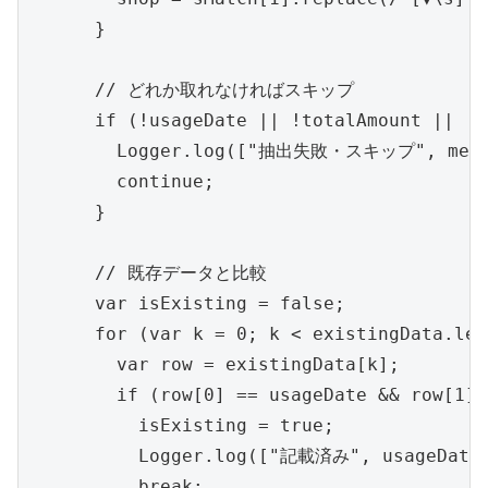
      }

      // どれか取れなければスキップ

      if (!usageDate || !totalAmount || !s
        Logger.log(["抽出失敗・スキップ", message
        continue;

      }

      // 既存データと比較

      var isExisting = false;

      for (var k = 0; k < existingData.len
        var row = existingData[k];

        if (row[0] == usageDate && row[1] 
          isExisting = true;

          Logger.log(["記載済み", usageDate, 
          break;
