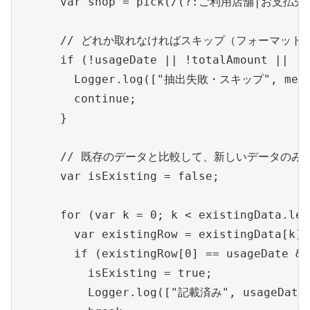
      var shop = pick(/(?:ご利用店舗|お支払先)\
      // どれか取れなければスキップ（フォーマット
      if (!usageDate || !totalAmount || !s
        Logger.log(["抽出失敗・スキップ", message
        continue;

      }

      // 既存のデータと比較して、新しいデータのみを
      var isExisting = false;

      for (var k = 0; k < existingData.len
        var existingRow = existingData[k];

        if (existingRow[0] == usageDate &&
          isExisting = true;

          Logger.log(["記載済み", usageDate, 