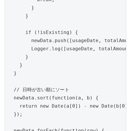
        }

      }

      if (!isExisting) {

        newData.push([usageDate, totalAmou
        Logger.log([usageDate, totalAmount
      }

    }

  }

  // 日時が古い順にソート

  newData.sort(function(a, b) {

    return new Date(a[0]) - new Date(b[0]);
  });

  newData.forEach(function(row) {
