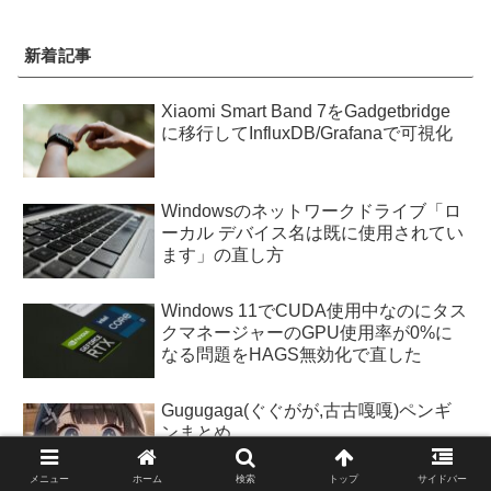
新着記事
Xiaomi Smart Band 7をGadgetbridge
に移行してInfluxDB/Grafanaで可視化
Windowsのネットワークドライブ「ロ
ーカル デバイス名は既に使用されてい
ます」の直し方
Windows 11でCUDA使用中なのにタス
クマネージャーのGPU使用率が0%に
なる問題をHAGS無効化で直した
Gugugaga(ぐぐがが,古古嘎嘎)ペンギ
ンまとめ
メニュー
ホーム
検索
トップ
サイドバー