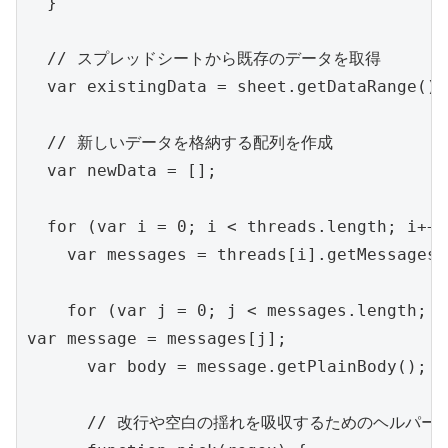
  }

  // スプレッドシートから既存のデータを取得

  var existingData = sheet.getDataRange().
  // 新しいデータを格納する配列を作成

  var newData = [];

  for (var i = 0; i < threads.length; i++) 
    var messages = threads[i].getMessages()
    for (var j = 0; j < messages.length; j
var message = messages[j];

      var body = message.getPlainBody();

      // 改行や空白の揺れを吸収するためのヘルパー
