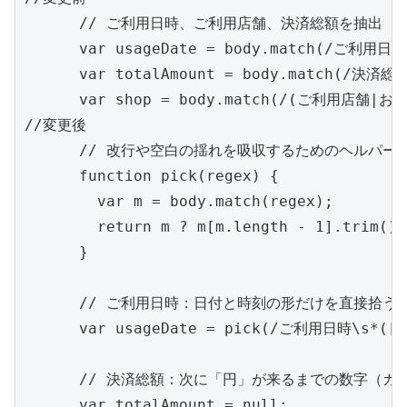
      // ご利用日時、ご利用店舗、決済総額を抽出

      var usageDate = body.match(/ご利用日時\
      var totalAmount = body.match(/決済総額\
      var shop = body.match(/(ご利用店舗|お支払
//変更後

      // 改行や空白の揺れを吸収するためのヘルパー

      function pick(regex) {

        var m = body.match(regex);

        return m ? m[m.length - 1].trim() 
      }

      // ご利用日時：日付と時刻の形だけを直接拾う
      var usageDate = pick(/ご利用日時\s*([0-9
      // 決済総額：次に「円」が来るまでの数字（カン
      var totalAmount = null;
