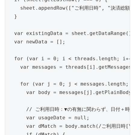
    sheet.appendRow(["ご利用日時", "決済総額"
  }

  var existingData = sheet.getDataRange().
  var newData = [];

  for (var i = 0; i < threads.length; i++) 
    var messages = threads[i].getMessages()
    for (var j = 0; j < messages.length; j
      var body = messages[j].getPlainBody()
      // ご利用日時：▼の有無に関わらず、日付＋時刻
      var usageDate = null;

      var dMatch = body.match(/ご利用日時[\s\S
      if (dMatch) {
