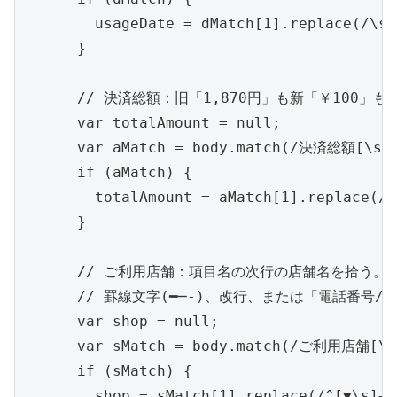
        usageDate = dMatch[1].replace(/\s+
      }

      // 決済総額：旧「1,870円」も新「￥100
      var totalAmount = null;

      var aMatch = body.match(/決済総額[\s\S
      if (aMatch) {

        totalAmount = aMatch[1].replace(/,
      }

      // ご利用店舗：項目名の次行の店舗名を拾う。

      // 罫線文字(━─-)、改行、または「電話番号/
      var shop = null;

      var sMatch = body.match(/ご利用店舗[\r\
      if (sMatch) {

        shop = sMatch[1].replace(/^[▼\s]+/