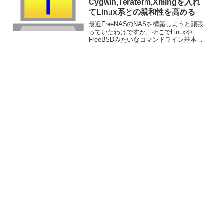
Cygwin,Teraterm,Xmingを入れ
てLinux系との親和性を高める
最近FreeNASのNASを構築しようと頑張
っていたわけですが、そこでLinuxや
FreeBSDみたいなコマンドライン基本の
OSも扱えるようにならないといかんなと
感じてきました。私は形から入るタイプ
なので Windows を linux と...