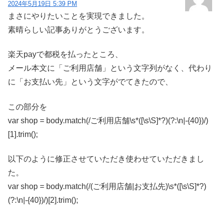
2024年5月19日 5:39 PM
まさにやりたいことを実現できました。
素晴らしい記事ありがとうございます。
楽天payで都税を払ったところ、
メール本文に「ご利用店舗」という文字列がなく、代わり
に「お支払い先」という文字がでてきたので、
この部分を
var shop = body.match(/ご利用店舗\s*([\s\S]*?)(?:\n|-{40})/)
[1].trim();
以下のように修正させていただき使わせていただきまし
た。
var shop = body.match(/(ご利用店舗|お支払先)\s*([\s\S]*?)
(?:\n|-{40})/)[2].trim();