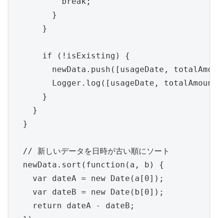
          break;

        }

      }

      if (!isExisting) {

        newData.push([usageDate, totalAmou
        Logger.log([usageDate, totalAmount
      }

    }

  }

  // 新しいデータを日時が古い順にソート

  newData.sort(function(a, b) {

    var dateA = new Date(a[0]);

    var dateB = new Date(b[0]);

    return dateA - dateB;
