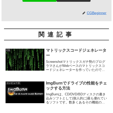
CGBeginner
関連記事
マトリックスコードジェネレータ
CG
ー
Screenshotマトリックスガチ勢のプログ
ラマさんがWebベースのマトリックスコ
ードジェネレーターを作っていたので、
それを簡単に扱えるように設定パネルを
作りました。内部もちょっとだけいじっ
てます。お好みで設定を変更して、生成
ImgBurnでドライブの性能をチェ
コンピュータ
ボタンをクリ...
ックする方法
ImgBurnは、CD/DVD/BDディスクの書き
込みソフトとして(個人的に)最も優れてい
るソフトです。数多くあるその機能のう
ちの一つが、「ドライブの性能チェッ
ク」です。この機能を使うと、PCに搭載