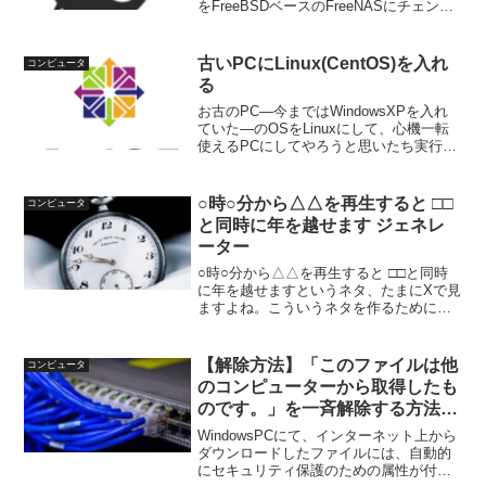
をFreeBSDベースのFreeNASにチェンジ
しました。理由はZFSのRAID-Zが使いた
いから。ZFSとは？よく「最強のファイ
ルシステム」と言わ...
古いPCにLinux(CentOS)を入れ
コンピュータ
る
お古のPC―今まではWindowsXPを入れ
ていた―のOSをLinuxにして、心機一転
使えるPCにしてやろうと思いたち実行し
たのでメモ。CentOSをインストール
Ubuntuかどっちかかなと思ったのです
が、直感でCentOSをチョイス。最新...
○時○分から△△を再生すると □□
コンピュータ
と同時に年を越せます ジェネレ
ーター
○時○分から△△を再生すると □□と同時
に年を越せますというネタ、たまにXで見
ますよね。こういうネタを作るために
は、「映画の何時間何分目に、このイベ
ントが起こる」というタイムコードを確
認して、そのうえで「元旦0時0分からの
【解除方法】「このファイルは他
コンピュータ
逆算を計算する」必...
のコンピューターから取得したも
のです。」を一斉解除する方法
もしくは最初からつかないように
WindowsPCにて、インターネット上から
する方法
ダウンロードしたファイルには、自動的
にセキュリティ保護のための属性が付与