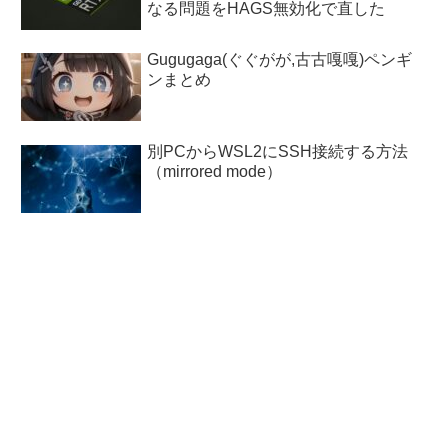
なる問題をHAGS無効化で直した
Gugugaga(ぐぐがが,古古嘎嘎)ペンギ
ンまとめ
別PCからWSL2にSSH接続する方法
（mirrored mode）