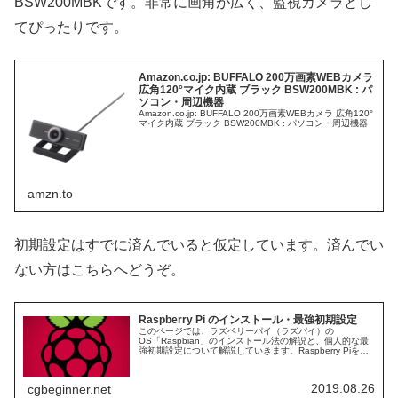
BSW200MBKです。非常に画角が広く、監視カメラとし
てぴったりです。
Amazon.co.jp: BUFFALO 200万画素WEBカメラ
広角120°マイク内蔵 ブラック BSW200MBK : パ
ソコン・周辺機器
Amazon.co.jp: BUFFALO 200万画素WEBカメラ 広角120°
マイク内蔵 ブラック BSW200MBK : パソコン・周辺機器
amzn.to
初期設定はすでに済んでいると仮定しています。済んでい
ない方はこちらへどうぞ。
Raspberry Pi のインストール・最強初期設定
このページでは、ラズベリーパイ（ラズパイ）の
OS「Raspbian」のインストール法の解説と、個人的な最
強初期設定について解説していきます。Raspberry Piを
「VPNサーバー」にしたい方はこちらの記事を参照してく
ださい。Raspbe...
2019.08.26
cgbeginner.net