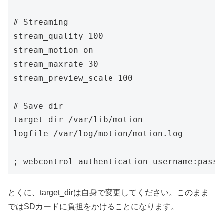
# Streaming

stream_quality 100

stream_motion on

stream_maxrate 30

stream_preview_scale 100

# Save dir

target_dir /var/lib/motion

logfile /var/log/motion/motion.log

; webcontrol_authentication username:passw
とくに、target_dirは自身で変更してください。このまま
ではSDカードに負担をかけることになります。