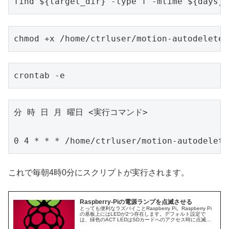
find ${target_dir} -type f -mtime ${days} 
chmod +x /home/ctrluser/motion-autodelete.
crontab -e
分 時 日 月 曜日 <実行コマンド>

0 4 * * * /home/ctrluser/motion-autodelete
これで毎朝4時0分にスクリプトが実行されます。
Raspberry-Piの電源ランプを点滅させる
とっても便利なラズパイことRaspberry Pi。Raspberry Pi
の基板上にはLEDが2つ存在します。デフォルト設定で
は、緑色のACT LEDはSDカードへのアクセス時に点滅し
ます。赤色のPWR LEDは、電源供給USBが刺さって...