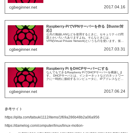
2017.04.16
cgbeginner.net
Raspberry-PiでVPNサーバーを作る【Buster対
応】
公共の無線LANなどを使用するときに、セキュリティの問
題とかいろいろありますよね。そんなときには、
VPN(Virtual Private Network)というものを使います。仮想
的な通信トンネルを構成したプライベートネットワークの
ことで、...
2017.03.31
cgbeginner.net
Raspberry Pi をDHCPサーバーにする
なんでもできるRaspberry PiでDHCPサーバーを構築しま
す。 DHCPサーバとは、インターネットなどのネットワー
クに一時的に接続するコンピュータに、IPアドレスなど必
要な情報を自動的に発行するサーバ。ネットワーク設定を
手動で行わな...
2017.06.24
cgbeginner.net
参考サイト
https://qiita.com/tatsuki1112/items/1f69a286b48b2a06a956
https://damelog.com/computer/linux/linux-motion-