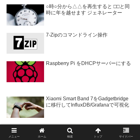
○時○分から△△を再生すると □□と同
時に年を越せます ジェネレーター
7-Zipのコマンドライン操作
Raspberry Pi をDHCPサーバーにする
Xiaomi Smart Band 7をGadgetbridge
に移行してInfluxDB/Grafanaで可視化
Windowsのネットワークドライブ「ロ
ーカル デバイス名は既に使用されてい
メニュー
ホーム
検索
トップ
サイドバー
ます」の直し方