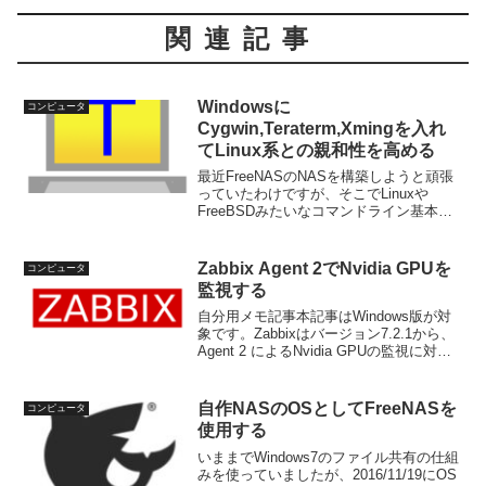
関連記事
Windowsに
コンピュータ
Cygwin,Teraterm,Xmingを入れ
てLinux系との親和性を高める
最近FreeNASのNASを構築しようと頑張
っていたわけですが、そこでLinuxや
FreeBSDみたいなコマンドライン基本の
OSも扱えるようにならないといかんなと
感じてきました。私は形から入るタイプ
なので Windows を linux と...
Zabbix Agent 2でNvidia GPUを
コンピュータ
監視する
自分用メモ記事本記事はWindows版が対
象です。Zabbixはバージョン7.2.1から、
Agent 2 によるNvidia GPUの監視に対応
しました。情報ソースですが、監視する
ためには設定が必要な様子。フォーラム
の書き込み設定方法まずは...
自作NASのOSとしてFreeNASを
コンピュータ
使用する
いままでWindows7のファイル共有の仕組
みを使っていましたが、2016/11/19にOS