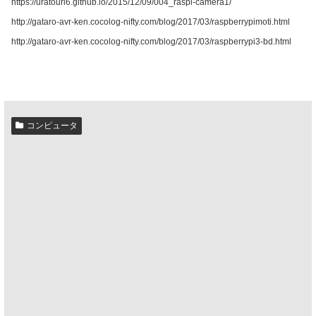
https://uratouri6.github.io/2015/12/09/004_raspi-camera1/
http://gataro-avr-ken.cocolog-nifty.com/blog/2017/03/raspberrypimoti.html
http://gataro-avr-ken.cocolog-nifty.com/blog/2017/03/raspberrypi3-bd.html
コンピュータ