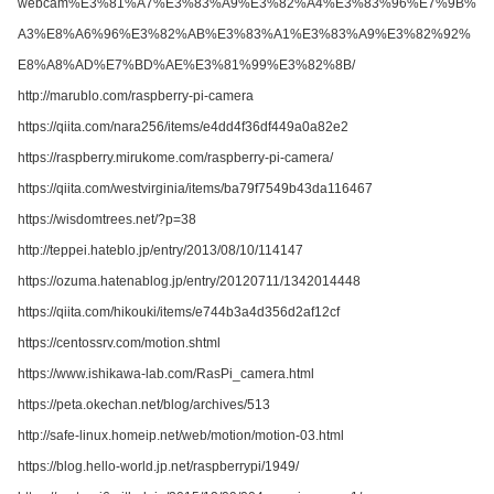
webcam%E3%81%A7%E3%83%A9%E3%82%A4%E3%83%96%E7%9B%
A3%E8%A6%96%E3%82%AB%E3%83%A1%E3%83%A9%E3%82%92%
E8%A8%AD%E7%BD%AE%E3%81%99%E3%82%8B/
http://marublo.com/raspberry-pi-camera
https://qiita.com/nara256/items/e4dd4f36df449a0a82e2
https://raspberry.mirukome.com/raspberry-pi-camera/
https://qiita.com/westvirginia/items/ba79f7549b43da116467
https://wisdomtrees.net/?p=38
http://teppei.hateblo.jp/entry/2013/08/10/114147
https://ozuma.hatenablog.jp/entry/20120711/1342014448
https://qiita.com/hikouki/items/e744b3a4d356d2af12cf
https://centossrv.com/motion.shtml
https://www.ishikawa-lab.com/RasPi_camera.html
https://peta.okechan.net/blog/archives/513
http://safe-linux.homeip.net/web/motion/motion-03.html
https://blog.hello-world.jp.net/raspberrypi/1949/