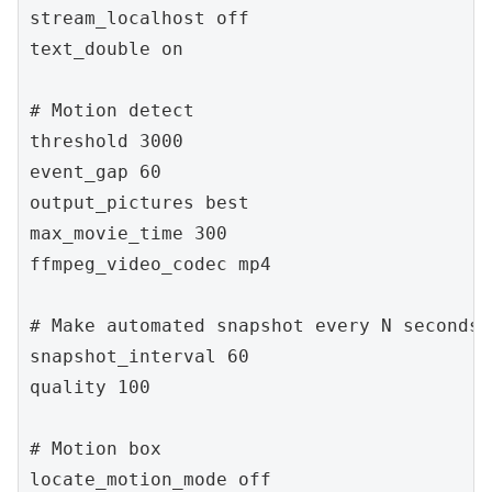
stream_localhost off

text_double on

# Motion detect

threshold 3000

event_gap 60

output_pictures best

max_movie_time 300

ffmpeg_video_codec mp4

# Make automated snapshot every N seconds 
snapshot_interval 60

quality 100

# Motion box

locate_motion_mode off
