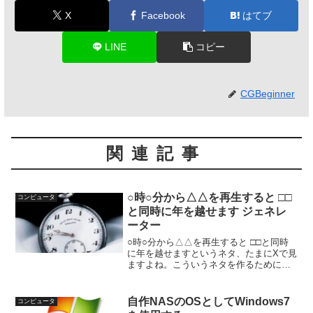
X
Facebook
はてブ
LINE
コピー
CGBeginner
関連記事
○時○分から△△を再生すると □□
コンピュータ
と同時に年を越せます ジェネレ
ーター
○時○分から△△を再生すると □□と同時
に年を越せますというネタ、たまにXで見
ますよね。こういうネタを作るために
は、「映画の何時間何分目に、このイベ
ントが起こる」というタイムコードを確
認して、そのうえで「元旦0時0分からの
自作NASのOSとしてWindows7
コンピュータ
逆算を計算する」必...