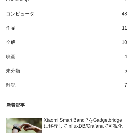
コンピュータ
48
作品
11
全般
10
映画
4
未分類
5
雑記
7
新着記事
Xiaomi Smart Band 7をGadgetbridge
に移行してInfluxDB/Grafanaで可視化