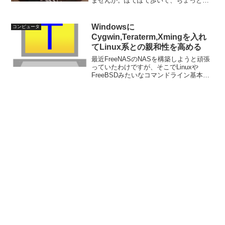
ませんか。ぽてぽて歩いて、ちょっと拗
ねて、甘えるように「Gugugaga」と鳴
く。最近ものすごい勢いで増殖している
ミームです。YouTube ShortsやTikTok...
Windowsに
コンピュータ
Cygwin,Teraterm,Xmingを入れ
てLinux系との親和性を高める
最近FreeNASのNASを構築しようと頑張
っていたわけですが、そこでLinuxや
FreeBSDみたいなコマンドライン基本の
OSも扱えるようにならないといかんなと
感じてきました。私は形から入るタイプ
なので Windows を linux と...