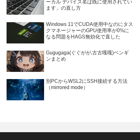
ーカル デバイス名は既に使用されてい
ます」の直し方
Windows 11でCUDA使用中なのにタス
クマネージャーのGPU使用率が0%に
なる問題をHAGS無効化で直した
Gugugaga(ぐぐがが,古古嘎嘎)ペンギ
ンまとめ
別PCからWSL2にSSH接続する方法
（mirrored mode）