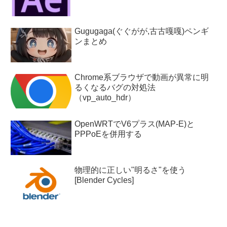
Gugugaga(ぐぐがが,古古嘎嘎)ペンギ
ンまとめ
Chrome系ブラウザで動画が異常に明
るくなるバグの対処法
（vp_auto_hdr）
OpenWRTでV6プラス(MAP-E)と
PPPoEを併用する
物理的に正しい"明るさ"を使う
[Blender Cycles]