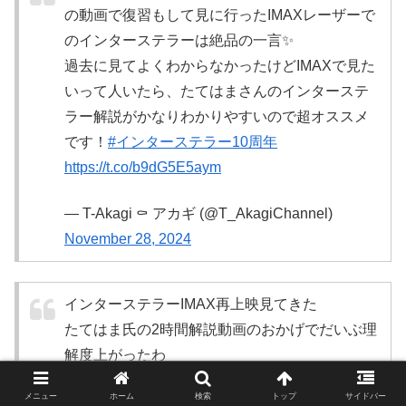
の動画で復習もして見に行ったIMAXレーザーで
のインターステラーは絶品の一言✨️
過去に見てよくわからなかったけどIMAXで見た
いって人いたら、たてはまさんのインターステ
ラー解説がかなりわかりやすいので超オススメ
です！
#インターステラー10周年
https://t.co/b9dG5E5aym
— T-Akagi ⚰️ アカギ (@T_AkagiChannel)
November 28, 2024
インターステラーIMAX再上映見てきた
たてはま氏の2時間解説動画のおかげでだいぶ理
解度上がったわ
重低音の振動が第2エンジン切り離しでスッと無
メニュー
ホーム
検索
トップ
サイドバー
くなったのが一番感動したかも