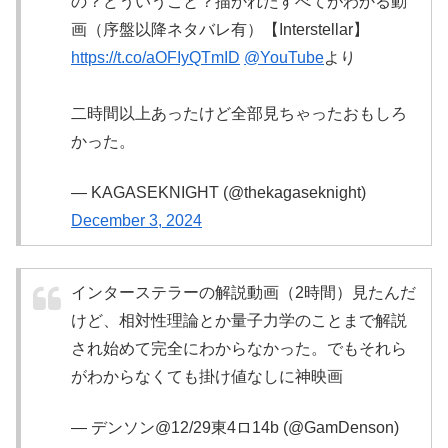
の？どういうこと？描かれたすべてがわかる動
画（序盤以降ネタバレ有）【Interstellar】
https://t.co/aOFIyQTmID
@YouTube
より
二時間以上あったけど全部見ちゃったおもしろ
かった。
— KAGASEKNIGHT (@thekagaseknight)
December 3, 2024
インターステラーの解説動画（2時間）見たんだ
けど、相対性理論とか量子力学のことまで解説
され始めて完全にわからなかった。でもそれら
がわからなくても掛け値なしに神映画
— デンソン@12/29東4ロ14b (@GamDenson)