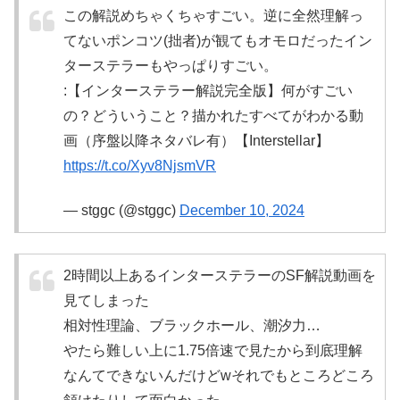
この解説めちゃくちゃすごい。逆に全然理解っ
てないポンコツ(拙者)が観てもオモロだったイン
ターステラーもやっぱりすごい。
:【インターステラー解説完全版】何がすごい
の？どういうこと？描かれたすべてがわかる動
画（序盤以降ネタバレ有）【Interstellar】
https://t.co/Xyv8NjsmVR
— stggc (@stggc)
December 10, 2024
2時間以上あるインターステラーのSF解説動画を
見てしまった
相対性理論、ブラックホール、潮汐力…
やたら難しい上に1.75倍速で見たから到底理解
なんてできないんだけどwそれでもところどころ